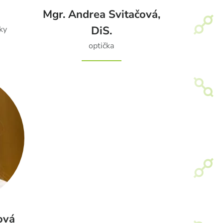
Mgr. Andrea Svitačová,
DiS.
ky
optička
ová