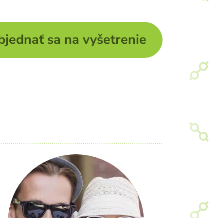
bjednať sa na vyšetrenie