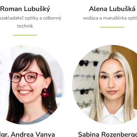
Roman Lubušký
Alena Lubušká
uzakladateľ optiky a odborný
vedúca a manažérka opti
technik
gr. Andrea Vanya
Sabina Rozenberg