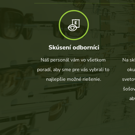
Skúsení odborníci
Náš personál vám vo všetkom 
Na sk
poradí, aby sme pre vás vybrali to 
oku
najlepšie možné riešenie.
sveto
šošov
ab