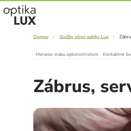
Skočiť na hlavný obsah
Domov
Služby očnej optiky Lux
Zábru
Meranie zraku optometristom
Kontaktné šo
Zábrus, ser