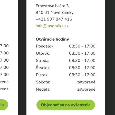
Ernestova bašta 3,
940 01 Nové Zámky
+421 907 847 416
info@luxoptika.sk
Otváracie hodiny
17:00
Pondelok:
08:30 - 17:00
17:00
Utorok:
08:30 - 17:00
17:00
Streda:
08:30 - 17:00
17:00
Štvrtok:
08:30 - 17:00
17:00
Piatok:
08:30 - 17:00
orené
Sobota:
zatvorené
orené
Nedeľa:
zatvorené
ie
Objednať sa na vyšetrenie