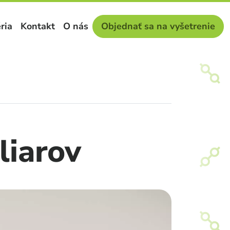
ria
Kontakt
O nás
Objednať sa na vyšetrenie
liarov