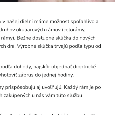
 v našej dielni máme možnosť spoľahlivo a
druhov okuliarových rámov (celorámy,
é rámy). Bežne dostupné sklíčka do nových
h dní. Výrobné sklíčka trvajú podľa typu od
odľa dohody, najskôr objednať dioptrické
yhotoviť zábrus do jednej hodiny.
y prispôsobujú aj uvoľňujú. Každý rám je po
ch zakúpených u nás vám túto službu