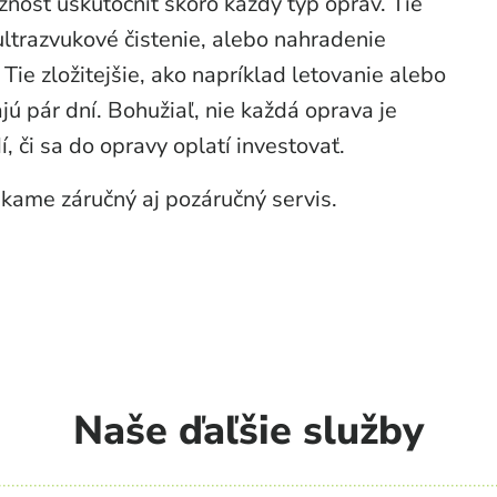
osť uskutočniť skoro každý typ opráv. Tie
ltrazvukové čistenie, alebo nahradenie
 Tie zložitejšie, ako napríklad letovanie alebo
jú pár dní. Bohužiaľ, nie každá oprava je
 či sa do opravy oplatí investovať.
kame záručný aj pozáručný servis.
Naše ďaľšie služby