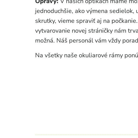
Opravy:
V našich optikách máme možn
jednoduchšie, ako výmena sedielok, u
skrutky, vieme spraviť aj na počkanie.
vytvarovanie novej stráničky nám trva
možná. Náš personál vám vždy poradí,
Na všetky naše okuliarové rámy ponú