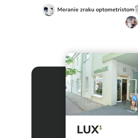
Meranie zraku optometristom
LUX
1