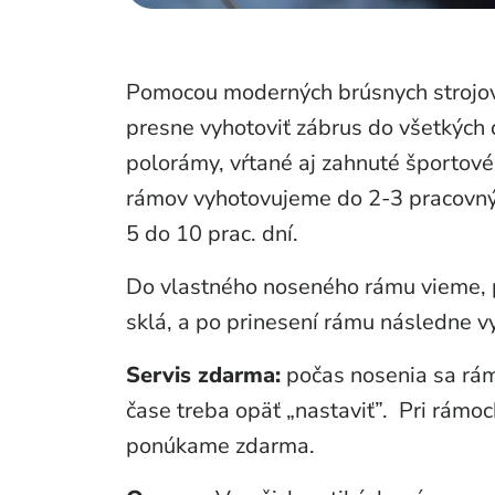
Pomocou moderných brúsnych strojov
presne vyhotoviť zábrus do všetkých 
polorámy, vŕtané aj zahnuté športov
rámov vyhotovujeme do 2-3 pracovnýc
5 do 10 prac. dní.
Do vlastného noseného rámu vieme, p
sklá, a po prinesení rámu následne v
Servis zdarma:
počas nosenia sa rám
čase treba opäť „nastaviť”. Pri rámo
ponúkame zdarma.