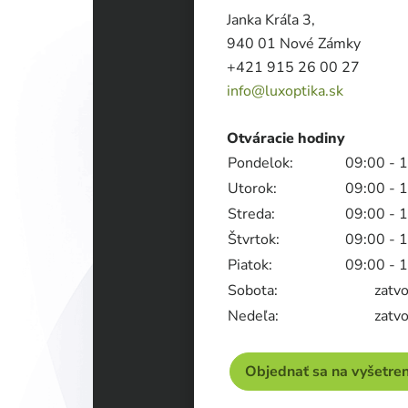
Janka Kráľa 3,
940 01 Nové Zámky
+421 915 26 00 27
info@luxoptika.sk
Otváracie hodiny
Pondelok:
09:00 - 
Utorok:
09:00 - 
Streda:
09:00 - 
Štvrtok:
09:00 - 
Piatok:
09:00 - 
Sobota:
zatv
Nedeľa:
zatv
Objednať sa na vyšetren