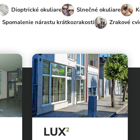
Dioptrické okuliare
Slnečné okuliare
K
Spomalenie nárastu krátkozrakosti
Zrakové cvi
LUX
2